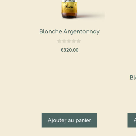
Blanche Argentonnay
0
€
320,00
s
u
r
5
Bl
Ajouter au panier