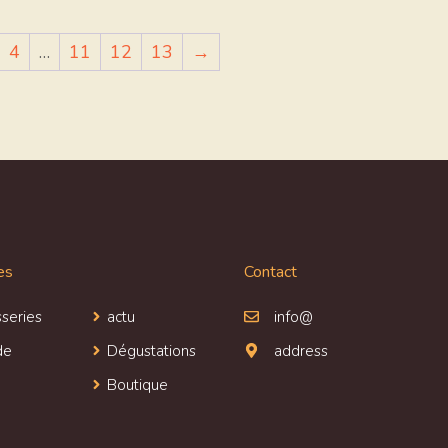
4
…
11
12
13
→
es
Contact
series
actu
info@
de
Dégustations
address
Boutique