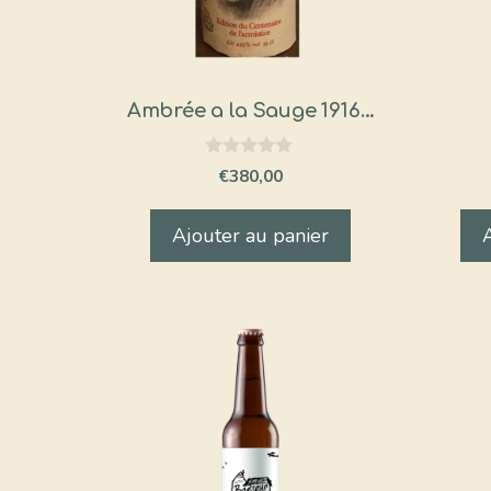
Ambrée a la Sauge 1916…
0
€
380,00
s
u
r
Ajouter au panier
5