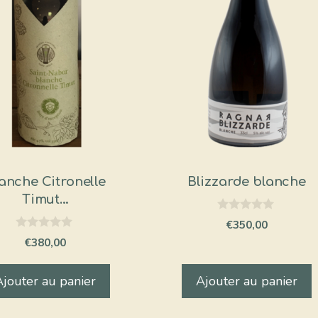
anche Citronelle
Blizzarde blanche
Timut…
0
€
350,00
s
0
€
380,00
u
s
r
u
5
r
Ajouter au panier
Ajouter au panier
5