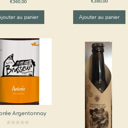
€
380,00
€
360,00
s
s
u
u
r
r
Ajouter au panier
Ajouter au panier
5
5
rée Argentonnay