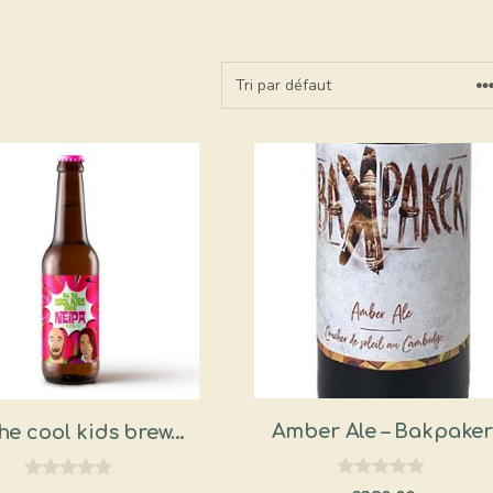
Amber Ale – Bakpake
the cool kids brew…
0
0