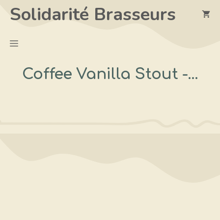
Aller
Solidarité Brasseurs
au
contenu
Menu
Coffee Vanilla Stout -…