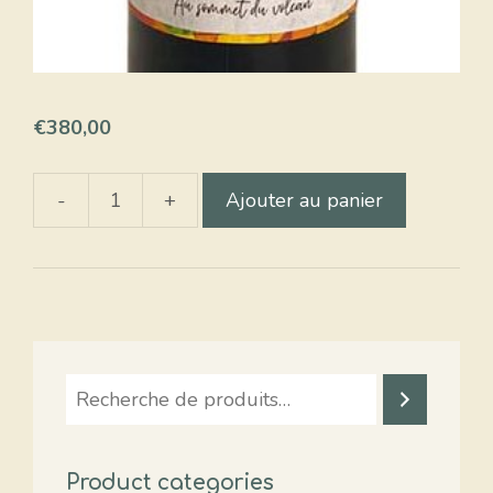
€
380,00
-
+
Ajouter au panier
quantité
de
Coffee
Vanilla
Stout
-...
Recherche
Product categories