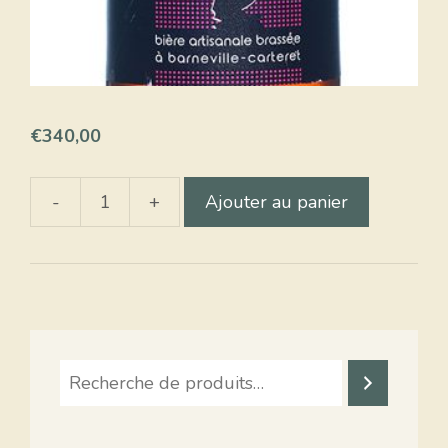
€
340,00
-
+
Ajouter au panier
quantité
de
La
Cotentine
I.P.A
Recherche