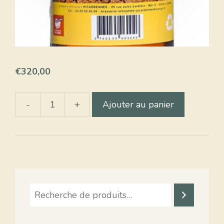
€
320,00
-
+
Ajouter au panier
quantité
de
La
mascotte
Blonde
Recherche