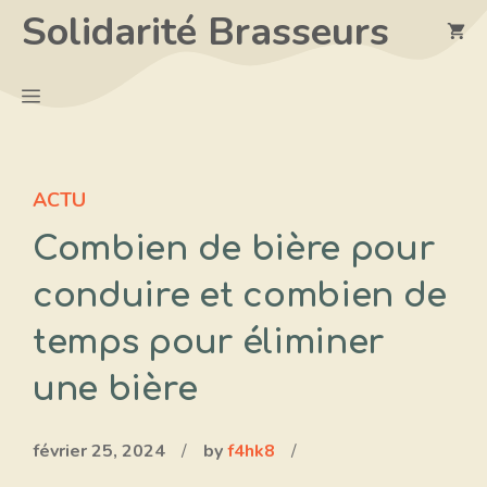
Aller
Solidarité Brasseurs
au
contenu
Menu
ACTU
Combien de bière pour
conduire et combien de
temps pour éliminer
une bière
février 25, 2024
/
by
f4hk8
/